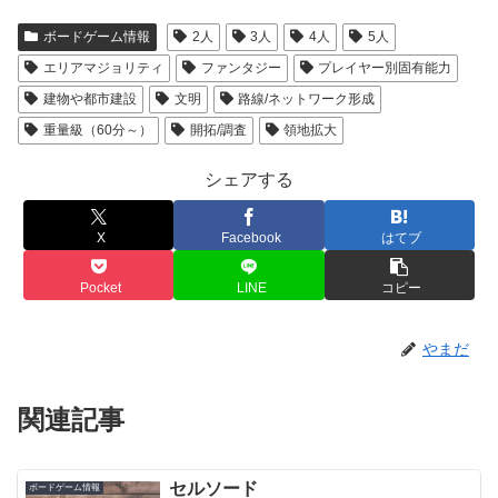
ボードゲーム情報
2人
3人
4人
5人
エリアマジョリティ
ファンタジー
プレイヤー別固有能力
建物や都市建設
文明
路線/ネットワーク形成
重量級（60分～）
開拓/調査
領地拡大
シェアする
X
Facebook
はてブ
Pocket
LINE
コピー
やまだ
関連記事
セルソード
ボードゲーム情報