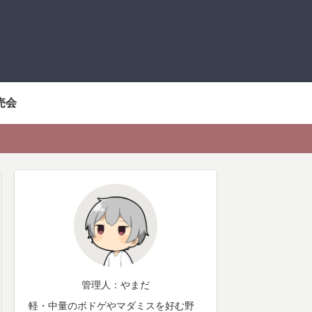
売会
管理人：やまだ
軽・中量のボドゲやマダミスを好む野