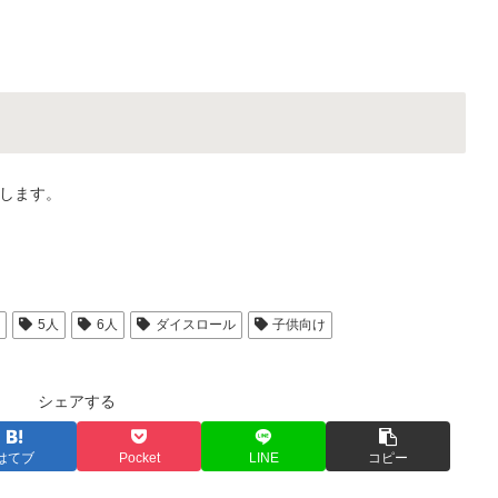
します。
人
5人
6人
ダイスロール
子供向け
シェアする
はてブ
Pocket
LINE
コピー