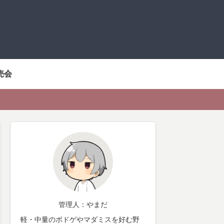
売会
管理人：やまだ
軽・中量のボドゲやマダミスを好む野