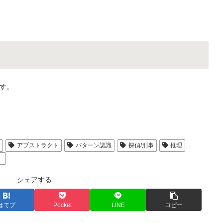
す。
人
アブストラクト
パターン認識
探偵/刑事
推理
）
シェアする
はてブ
Pocket
LINE
コピー