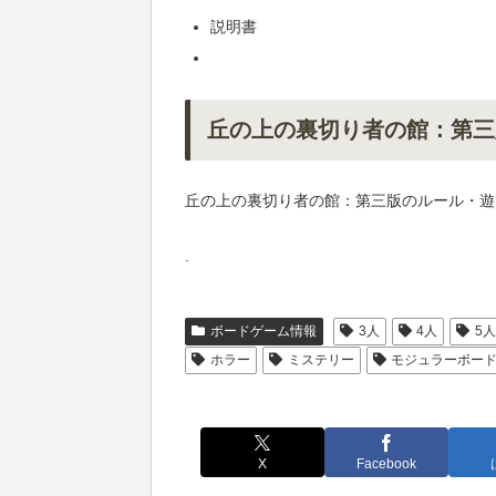
説明書
丘の上の裏切り者の館：第三
丘の上の裏切り者の館：第三版のルール・遊
.
ボードゲーム情報
3人
4人
5
ホラー
ミステリー
モジュラーボー
X
Facebook