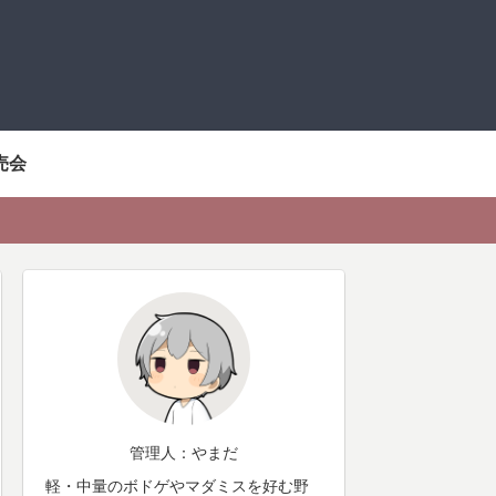
売会
管理人：やまだ
軽・中量のボドゲやマダミスを好む野