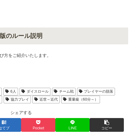
版のルール説明
び方をご紹介いたします。
人
6人
ダイスロール
チーム戦
プレイヤーの脱落
ド
協力プレイ
近世～近代
重量級（60分～）
シェアする
はてブ
Pocket
LINE
コピー