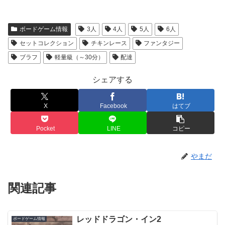
ボードゲーム情報
3人
4人
5人
6人
セットコレクション
チキンレース
ファンタジー
ブラフ
軽量級（～30分）
配達
シェアする
X
Facebook
はてブ
Pocket
LINE
コピー
やまだ
関連記事
レッドドラゴン・イン2
ボードゲーム情報