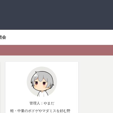
売会
管理人：やまだ
軽・中量のボドゲやマダミスを好む野