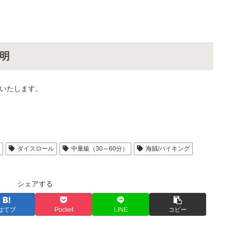
明
いたします。
人
ダイスロール
中量級（30～60分）
海賊/バイキング
シェアする
はてブ
Pocket
LINE
コピー