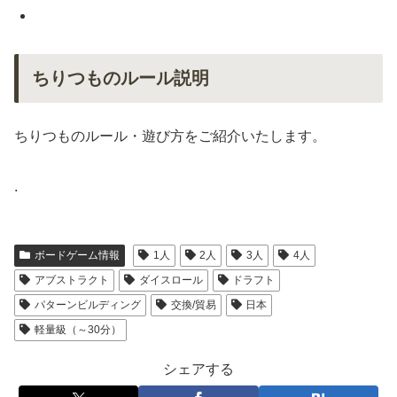
ちりつものルール説明
ちりつものルール・遊び方をご紹介いたします。
.
ボードゲーム情報
1人
2人
3人
4人
アブストラクト
ダイスロール
ドラフト
パターンビルディング
交換/貿易
日本
軽量級（～30分）
シェアする