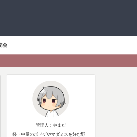
売会
管理人：やまだ
軽・中量のボドゲやマダミスを好む野