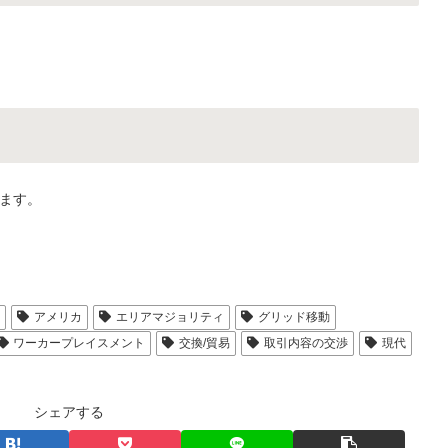
ます。
人
アメリカ
エリアマジョリティ
グリッド移動
ワーカープレイスメント
交換/貿易
取引内容の交渉
現代
シェアする