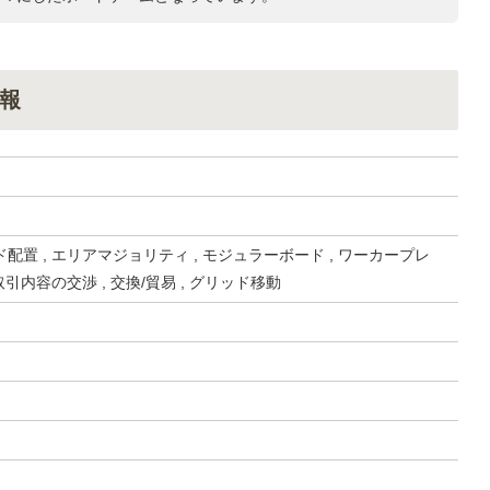
報
配置 , エリアマジョリティ , モジュラーボード , ワーカープレ
取引内容の交渉 , 交換/貿易 , グリッド移動