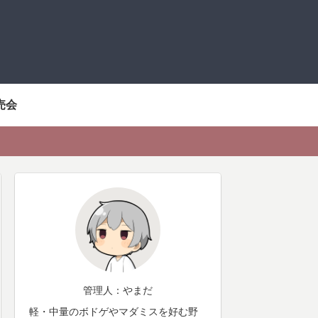
売会
管理人：やまだ
軽・中量のボドゲやマダミスを好む野