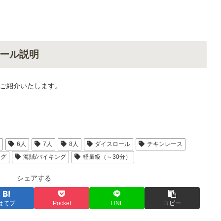
ール説明
ご紹介いたします。
人
6人
7人
8人
ダイスロール
チキンレース
ング
海賊/バイキング
軽量級（～30分）
シェアする
はてブ
Pocket
LINE
コピー