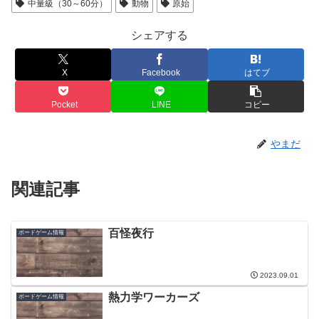
中量級（30～60分）
動物
原始
シェアする
X
Facebook
はてブ
Pocket
LINE
コピー
やまだ
関連記事
百怪夜行
ボードゲーム情報
2023.09.01
熱力学ワーカーズ
ボードゲーム情報