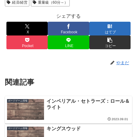
経済/経営
重量級（60分～）
シェアする
X
Facebook
はてブ
Pocket
LINE
コピー
やまだ
関連記事
インペリアル・セトラーズ：ロール＆
ボードゲーム情報
ライト
2023.09.01
キングスウッド
ボードゲーム情報