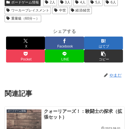
ボードゲーム情報
2人
3人
4人
5人
6人
ワーカープレイスメント
中世
経済/経営
重量級（60分～）
シェアする
X
Facebook
はてブ
Pocket
LINE
コピー
やまだ
関連記事
クォーリアーズ！：験闘士の探求（拡
ボードゲーム情報
張セット）
2023.09.01