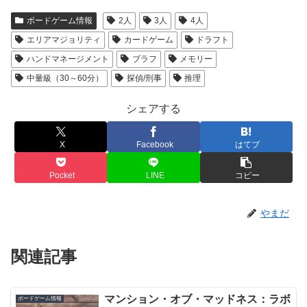
ボードゲーム情報
2人
3人
4人
エリアマジョリティ
カードゲーム
ドラフト
ハンドマネージメント
ブラフ
メモリー
中量級（30～60分）
探偵/刑事
推理
シェアする
X
Facebook
はてブ
Pocket
LINE
コピー
やまだ
関連記事
マンション・オブ・マッドネス：ラボ
ボードゲーム情報