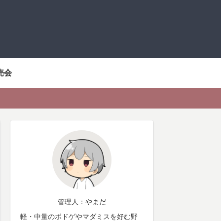
売会
管理人：やまだ
軽・中量のボドゲやマダミスを好む野