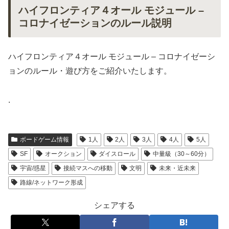
ハイフロンティア４オール モジュール –
コロナイゼーションのルール説明
ハイフロンティア４オール モジュール – コロナイゼーシ
ョンのルール・遊び方をご紹介いたします。
.
ボードゲーム情報
1人
2人
3人
4人
5人
SF
オークション
ダイスロール
中量級（30～60分）
宇宙/惑星
接続マスへの移動
文明
未来・近未来
路線/ネットワーク形成
シェアする