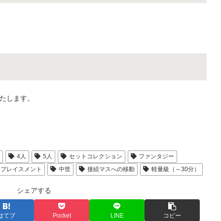
たします。
人
4人
5人
セットコレクション
ファンタジー
ープレイスメント
中世
接続マスへの移動
軽量級（～30分）
シェアする
はてブ
Pocket
LINE
コピー