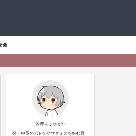
売会
管理人：やまだ
軽・中量のボドゲやマダミスを好む野