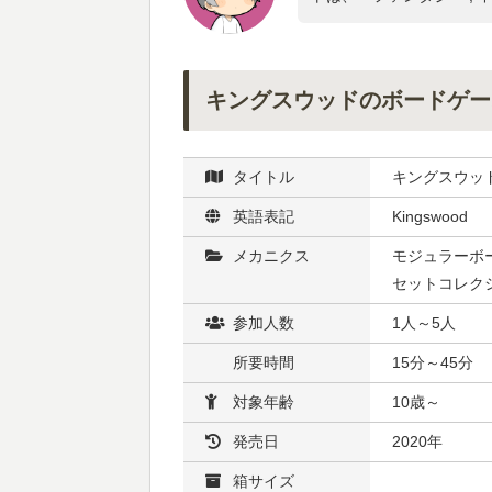
キングスウッドのボードゲー
タイトル
キングスウッ
英語表記
Kingswood
メカニクス
モジュラーボー
セットコレク
参加人数
1人～5人
所要時間
15分～45分
対象年齢
10歳～
発売日
2020年
箱サイズ