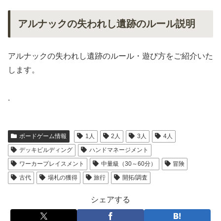
アルナックの失われし遺跡のルール説明
アルナックの失われし遺跡のルール・遊び方をご紹介いた
します。
.
ボードゲーム情報
1人
2人
3人
4人
デッキビルディング
ハンドマネージメント
ワーカープレイスメント
中量級（30～60分）
冒険
古代
場札の獲得
旅行
開拓/調査
シェアする