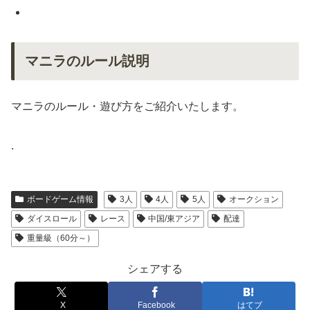
マニラのルール説明
マニラのルール・遊び方をご紹介いたします。
.
ボードゲーム情報
3人
4人
5人
オークション
ダイスロール
レース
中国/東アジア
配達
重量級（60分～）
シェアする
X
Facebook
はてブ