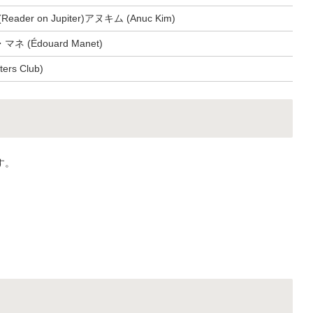
ader on Jupiter)アヌキム (Anuc Kim)
 (Édouard Manet)
ers Club)
す。