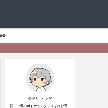
売会
管理人：やまだ
軽・中量のボドゲやマダミスを好む野