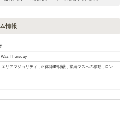
ム情報
者
 Was Thursday
 エリアマジョリティ , 正体隠匿/隠蔽 , 接続マスへの移動 , ロン