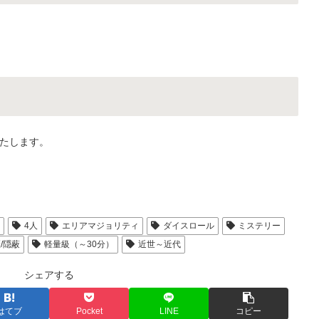
たします。
人
4人
エリアマジョリティ
ダイスロール
ミステリー
/隠蔽
軽量級（～30分）
近世～近代
シェアする
はてブ
Pocket
LINE
コピー