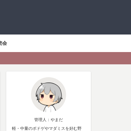
売会
管理人：やまだ
軽・中量のボドゲやマダミスを好む野