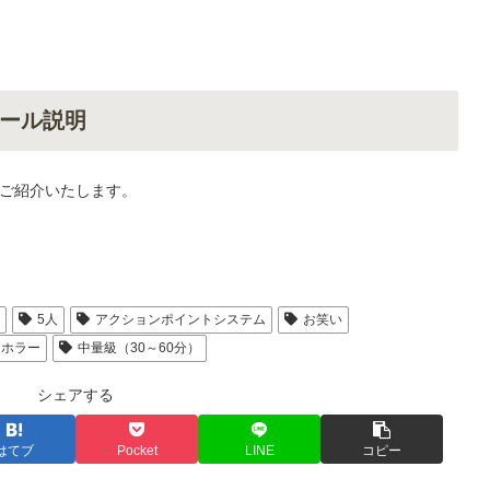
ール説明
ご紹介いたします。
人
5人
アクションポイントシステム
お笑い
ホラー
中量級（30～60分）
シェアする
はてブ
Pocket
LINE
コピー