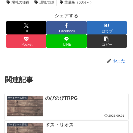
場札の獲得
環境/自然
重量級（60分～）
シェアする
X
Facebook
はてブ
Pocket
LINE
コピー
やまだ
関連記事
のびのびTRPG
ボードゲーム情報
2023.09.01
ドス・リオス
ボードゲーム情報