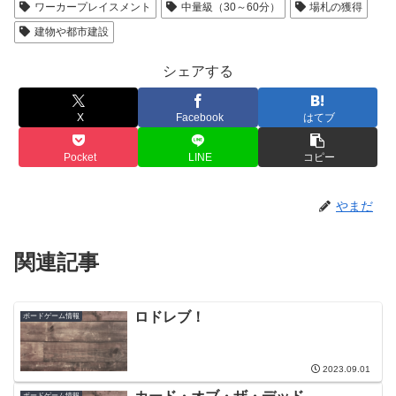
ワーカープレイスメント
中量級（30～60分）
場札の獲得
建物や都市建設
シェアする
X
Facebook
はてブ
Pocket
LINE
コピー
やまだ
関連記事
ロドレブ！
ボードゲーム情報
2023.09.01
ボードゲーム情報