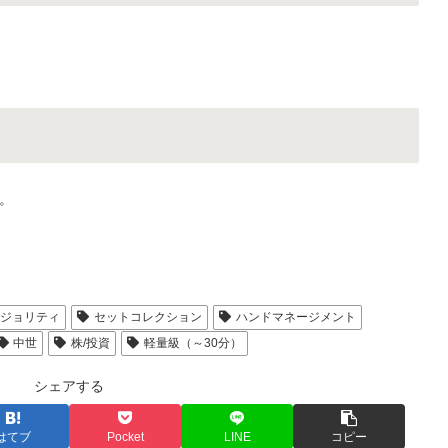
。
マジョリティ
セットコレクション
ハンドマネージメント
中世
株/投資
軽量級（～30分）
シェアする
はてブ
Pocket
LINE
コピー