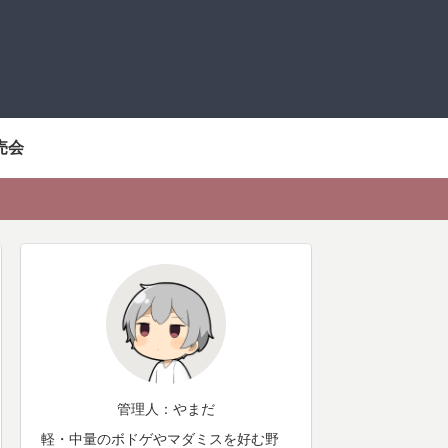
売会
管理人：やまだ
軽・中量のボドゲやマダミスを好む野