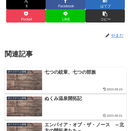
X
Facebook
はてブ
Pocket
LINE
コピー
やまだ
関連記事
七つの紋章、七つの部族
ボードゲーム情報
2023.09.23
ぬくみ温泉開拓記
ボードゲーム情報
2023.09.01
エンパイア・オブ・ザ・ノース ～北
ボードゲーム情報
方の開拓者たち～