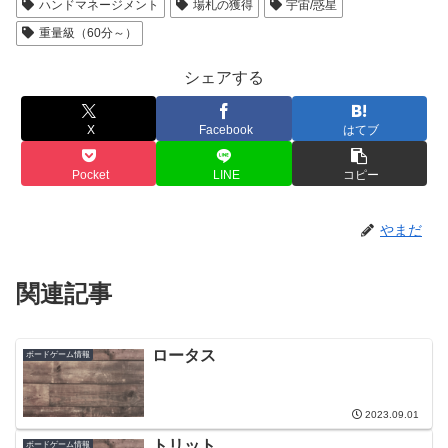
ハンドマネージメント
場札の獲得
宇宙/惑星
重量級（60分～）
シェアする
X
Facebook
はてブ
Pocket
LINE
コピー
やまだ
関連記事
ロータス
ボードゲーム情報
2023.09.01
トリット
ボードゲーム情報