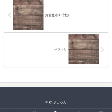
お邪魔者3：対決
サファリ
© ゆぷしろん