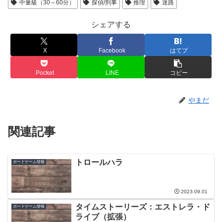
中量級（30～60分）
探偵/刑事
推理
迷路
シェアする
X
Facebook
はてブ
Pocket
LINE
コピー
やまだ
関連記事
トロールハラ
ボードゲーム情報
2023.09.01
タイムストーリーズ：エストレラ・ド
ボードゲーム情報
ライブ（拡張）