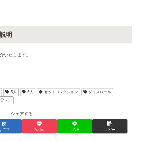
説明
介いたします。
人
5人
6人
セットコレクション
ダイスロール
0分～）
シェアする
はてブ
Pocket
LINE
コピー