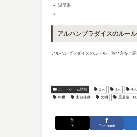
説明書
アルハンブラダイスのルール
アルハンブラダイスのルール・遊び方をご紹
.
ボードゲーム情報
2人
3人
4
中世
出目移動
文明
重量級（6
X
Facebook