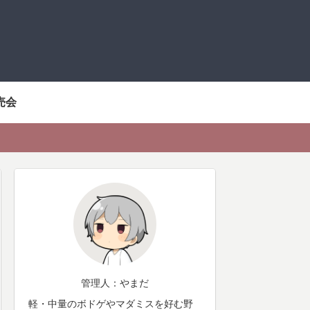
売会
管理人：やまだ
軽・中量のボドゲやマダミスを好む野