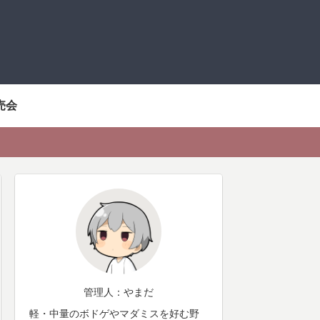
売会
管理人：やまだ
軽・中量のボドゲやマダミスを好む野