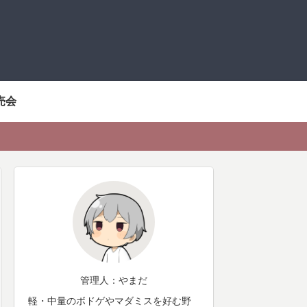
売会
管理人：やまだ
軽・中量のボドゲやマダミスを好む野