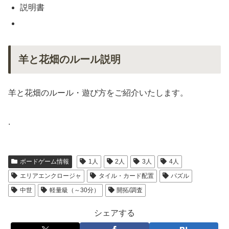
説明書
羊と花畑のルール説明
羊と花畑のルール・遊び方をご紹介いたします。
.
ボードゲーム情報
1人
2人
3人
4人
エリアエンクロージャ
タイル・カード配置
パズル
中世
軽量級（～30分）
開拓/調査
シェアする