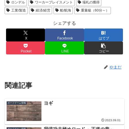
ロンデル
ワーカープレイスメント
場札の獲得
工業/製造
経済/経営
船/航海
重量級（60分～）
シェアする
X
Facebook
はてブ
Pocket
LINE
コピー
やまだ
関連記事
ヨギ
ボードゲーム情報
2023.09.01
ボードゲーム情報