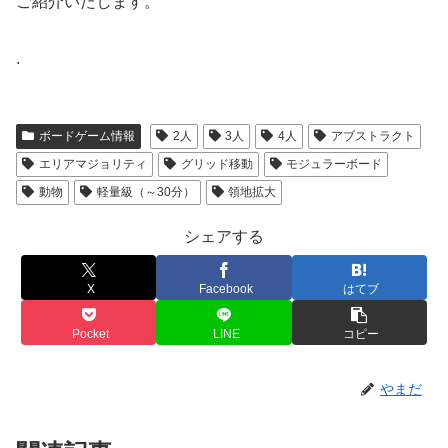
ご紹介いたします。
.
ボードゲーム情報
2人
3人
4人
アブストラクト
エリアマジョリティ
グリッド移動
モジュラーボード
動物
軽量級（～30分）
領地拡大
シェアする
X
Facebook
はてブ
Pocket
LINE
コピー
やまだ