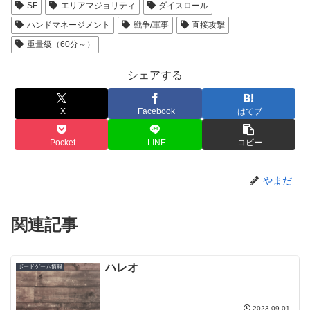
SF
エリアマジョリティ
ダイスロール
ハンドマネージメント
戦争/軍事
直接攻撃
重量級（60分～）
シェアする
X
Facebook
はてブ
Pocket
LINE
コピー
やまだ
関連記事
ハレオ
ボードゲーム情報
2023.09.01