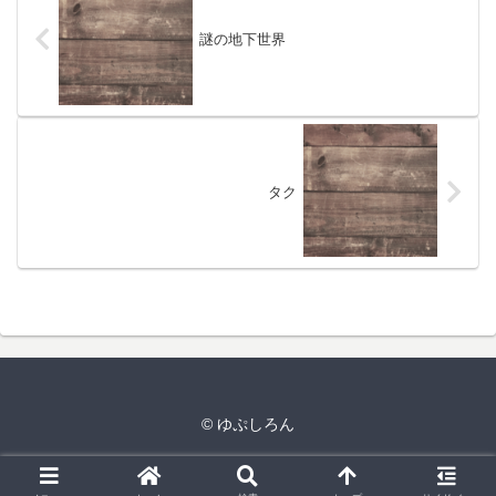
謎の地下世界
タク
© ゆぷしろん