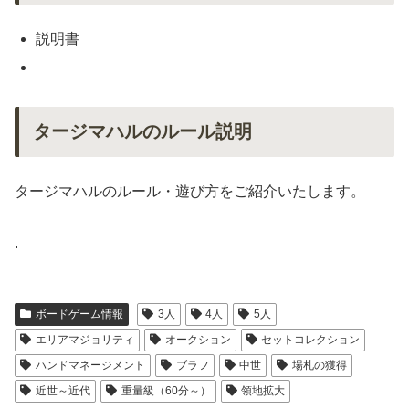
説明書
タージマハルのルール説明
タージマハルのルール・遊び方をご紹介いたします。
.
ボードゲーム情報
3人
4人
5人
エリアマジョリティ
オークション
セットコレクション
ハンドマネージメント
ブラフ
中世
場札の獲得
近世～近代
重量級（60分～）
領地拡大