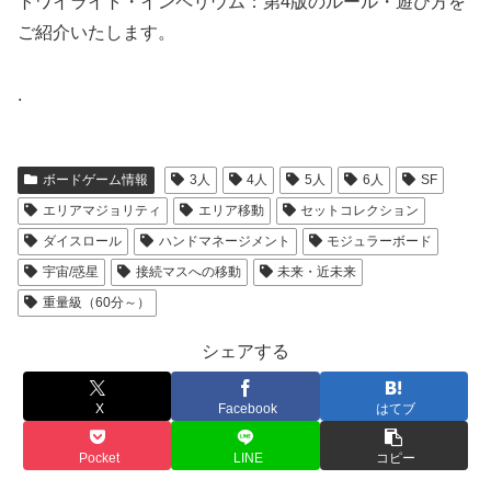
トワイライト・インペリウム：第4版のルール・遊び方を
ご紹介いたします。
.
ボードゲーム情報
3人
4人
5人
6人
SF
エリアマジョリティ
エリア移動
セットコレクション
ダイスロール
ハンドマネージメント
モジュラーボード
宇宙/惑星
接続マスへの移動
未来・近未来
重量級（60分～）
シェアする
X
Facebook
はてブ
Pocket
LINE
コピー