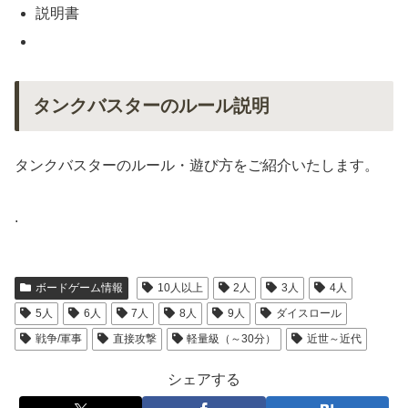
説明書
タンクバスターのルール説明
タンクバスターのルール・遊び方をご紹介いたします。
.
ボードゲーム情報
10人以上
2人
3人
4人
5人
6人
7人
8人
9人
ダイスロール
戦争/軍事
直接攻撃
軽量級（～30分）
近世～近代
シェアする