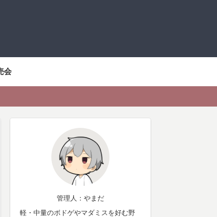
売会
管理人：やまだ
軽・中量のボドゲやマダミスを好む野