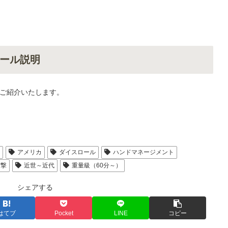
ール説明
ご紹介いたします。
人
アメリカ
ダイスロール
ハンドマネージメント
攻撃
近世～近代
重量級（60分～）
シェアする
はてブ
Pocket
LINE
コピー