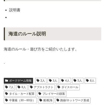
説明書
海道のルール説明
海道のルール・遊び方をご紹介いたします。
.
ボードゲーム情報
2人
3人
4人
5人
6人
7人
8人
アブストラクト
ダイスロール
タイル・カード配置
プレイヤーの脱落
中量級（30～60分）
船/航海
路線/ネットワーク形成