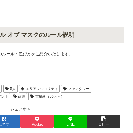
ル オブ マスクのルール説明
クのルール・遊び方をご紹介いたします。
人
5人
エリアマジョリティ
ファンタジー
メント
政治
重量級（60分～）
シェアする
はてブ
Pocket
LINE
コピー