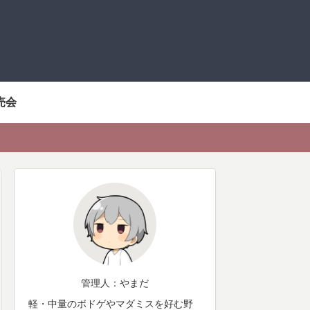
売会
管理人：やまだ
軽・中量のボドゲやマダミスを好む野