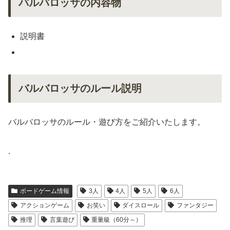
バルバロッサの内容物
説明書
バルバロッサのルール説明
バルバロッサのルール・遊び方をご紹介いたします。
.
ボードゲーム情報
3人
4人
5人
6人
アクションゲーム
お笑い
ダイスロール
ファンタジー
推理
言葉遊び
重量級（60分～）