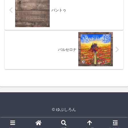
バントゥ
バルセロナ
© ゆぷしろん