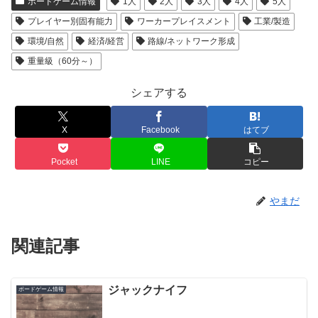
ボードゲーム情報
1人
2人
3人
4人
5人
プレイヤー別固有能力
ワーカープレイスメント
工業/製造
環境/自然
経済/経営
路線/ネットワーク形成
重量級（60分～）
シェアする
X
Facebook
はてブ
Pocket
LINE
コピー
やまだ
関連記事
ジャックナイフ
ボードゲーム情報