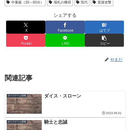
中量級（30～60分）
場札の獲得
現代
直接攻撃
シェアする
X
Facebook
はてブ
Pocket
LINE
コピー
やまだ
関連記事
ダイス・スローン
ボードゲーム情報
2023.09.01
騎士と忠誠
ボードゲーム情報