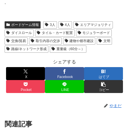
.
ボードゲーム情報
3人
4人
エリアマジョリティ
ダイスロール
タイル・カード配置
モジュラーボード
交換/貿易
取引内容の交渉
建物や都市建設
文明
路線/ネットワーク形成
重量級（60分～）
シェアする
X
Facebook
はてブ
Pocket
LINE
コピー
やまだ
関連記事