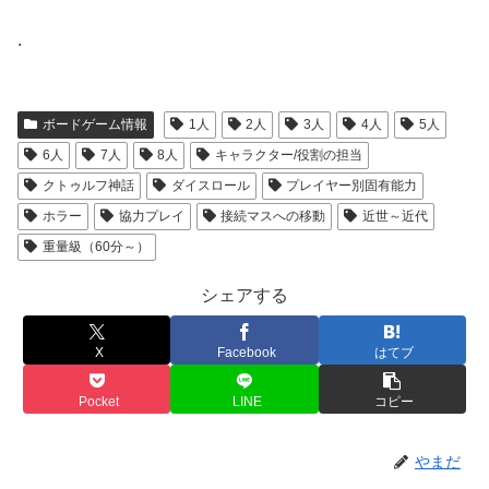
.
ボードゲーム情報
1人
2人
3人
4人
5人
6人
7人
8人
キャラクター/役割の担当
クトゥルフ神話
ダイスロール
プレイヤー別固有能力
ホラー
協力プレイ
接続マスへの移動
近世～近代
重量級（60分～）
シェアする
X
Facebook
はてブ
Pocket
LINE
コピー
やまだ