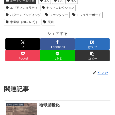
ボードゲーム情報
2人
3人
4人
エリアマジョリティ
セットコレクション
パターンビルディング
ファンタジー
モジュラーボード
中量級（30～60分）
原始
シェアする
X
Facebook
はてブ
Pocket
LINE
コピー
やまだ
関連記事
地球温暖化
ボードゲーム情報