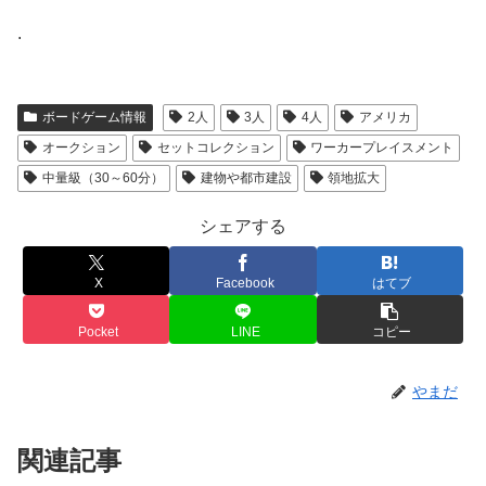
.
ボードゲーム情報
2人
3人
4人
アメリカ
オークション
セットコレクション
ワーカープレイスメント
中量級（30～60分）
建物や都市建設
領地拡大
シェアする
X
Facebook
はてブ
Pocket
LINE
コピー
やまだ
関連記事