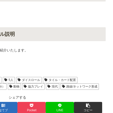
ル説明
紹介いたします。
人
5人
ダイスロール
タイル・カード配置
分）
動物
協力プレイ
現代
路線/ネットワーク形成
シェアする
はてブ
Pocket
LINE
コピー