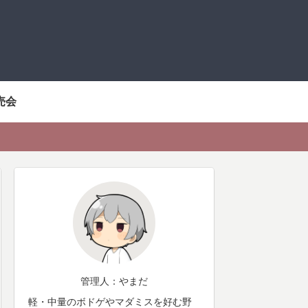
売会
管理人：やまだ
軽・中量のボドゲやマダミスを好む野