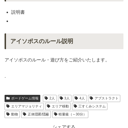
説明書
アイソポスのルール説明
アイソポスのルール・遊び方をご紹介いたします。
.
ボードゲーム情報
2人
3人
4人
アブストラクト
エリアマジョリティ
エリア移動
三すくみシステム
動物
正体隠匿/隠蔽
軽量級（～30分）
シェアする