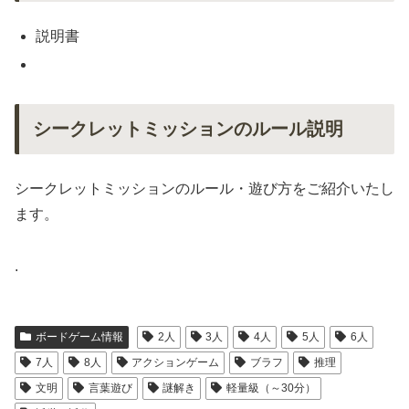
説明書
シークレットミッションのルール説明
シークレットミッションのルール・遊び方をご紹介いたし
ます。
.
ボードゲーム情報
2人
3人
4人
5人
6人
7人
8人
アクションゲーム
ブラフ
推理
文明
言葉遊び
謎解き
軽量級（～30分）