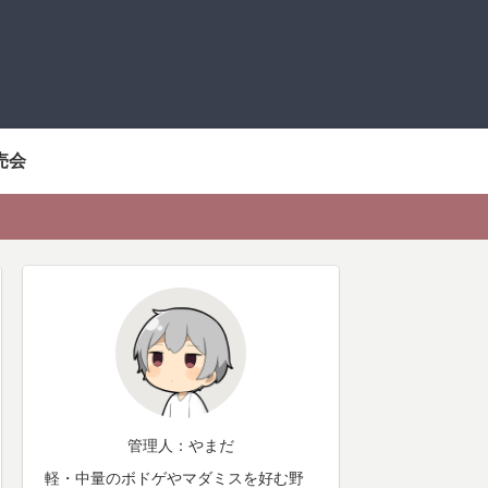
売会
管理人：やまだ
軽・中量のボドゲやマダミスを好む野