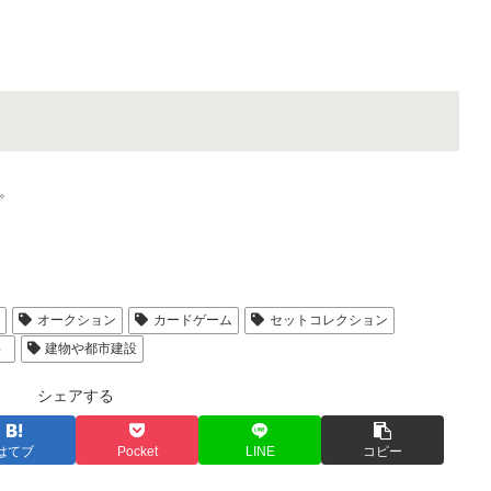
。
人
オークション
カードゲーム
セットコレクション
）
建物や都市建設
シェアする
はてブ
Pocket
LINE
コピー